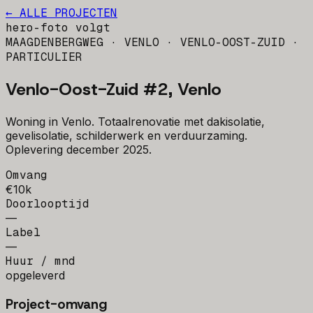
← ALLE PROJECTEN
hero-foto volgt
MAAGDENBERGWEG · VENLO · VENLO-OOST-ZUID
·
PARTICULIER
Venlo-Oost-Zuid #2, Venlo
Woning in Venlo. Totaalrenovatie met dakisolatie,
gevelisolatie, schilderwerk en verduurzaming.
Oplevering december 2025.
Omvang
€10k
Doorlooptijd
—
Label
—
Huur / mnd
opgeleverd
Project-omvang