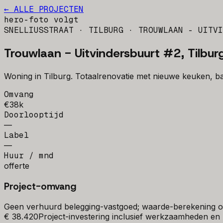
← ALLE PROJECTEN
hero-foto volgt
SNELLIUSSTRAAT · TILBURG · TROUWLAAN - UITVI
Trouwlaan - Uitvindersbuurt #2, Tilbur
Woning in Tilburg. Totaalrenovatie met nieuwe keuken, 
Omvang
€38k
Doorlooptijd
—
Label
—
Huur / mnd
offerte
Project-omvang
Geen verhuurd belegging-vastgoed; waarde-berekening op
€ 38.420
Project-investering inclusief werkzaamheden en 