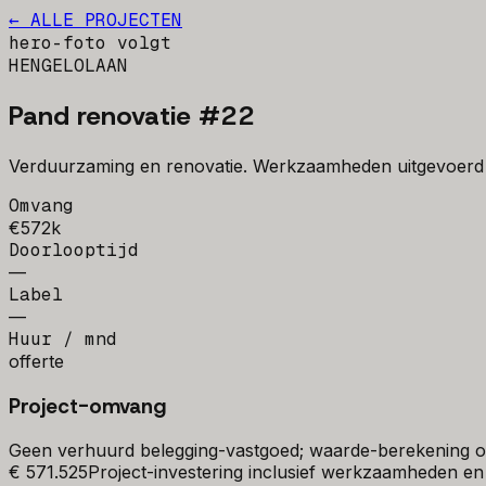
← ALLE PROJECTEN
hero-foto volgt
HENGELOLAAN
Pand renovatie #22
Verduurzaming en renovatie. Werkzaamheden uitgevoerd
Omvang
€572k
Doorlooptijd
—
Label
—
Huur / mnd
offerte
Project-omvang
Geen verhuurd belegging-vastgoed; waarde-berekening op
€ 571.525
Project-investering inclusief werkzaamheden en