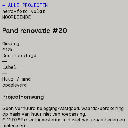
← ALLE PROJECTEN
hero-foto volgt
NOORDEINDE
Pand renovatie #20
Omvang
€12k
Doorlooptijd
—
Label
—
Huur / mnd
opgeleverd
Project-omvang
Geen verhuurd belegging-vastgoed; waarde-berekening
op basis van huur niet van toepassing.
€ 11.979
Project-investering inclusief werkzaamheden en
materialen.