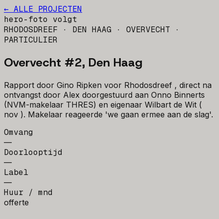
← ALLE PROJECTEN
hero-foto volgt
RHODOSDREEF · DEN HAAG · OVERVECHT
·
PARTICULIER
Overvecht #2, Den Haag
Rapport door Gino Ripken voor Rhodosdreef , direct na
ontvangst door Alex doorgestuurd aan Onno Binnerts
(NVM-makelaar THRES) en eigenaar Wilbart de Wit (
nov ). Makelaar reageerde 'we gaan ermee aan de slag'.
Omvang
—
Doorlooptijd
—
Label
—
Huur / mnd
offerte