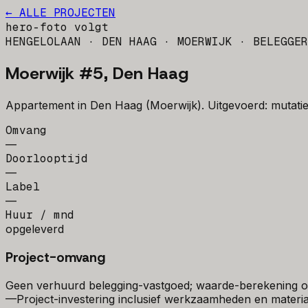
← ALLE PROJECTEN
hero-foto volgt
HENGELOLAAN · DEN HAAG · MOERWIJK
· BELEGGER
Moerwijk #5, Den Haag
Appartement in Den Haag (Moerwijk). Uitgevoerd: mutati
Omvang
—
Doorlooptijd
—
Label
—
Huur / mnd
opgeleverd
Project-omvang
Geen verhuurd belegging-vastgoed; waarde-berekening op
—
Project-investering inclusief werkzaamheden en materia